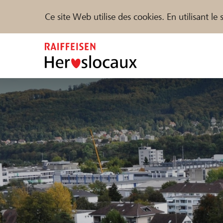
Ce site Web utilise des cookies. En utilisant l
Zum
Inhalt
springen
Parrainer
Soutien & assistance
Parte
Trouvez des projets et des organisations
DE
FR
IT