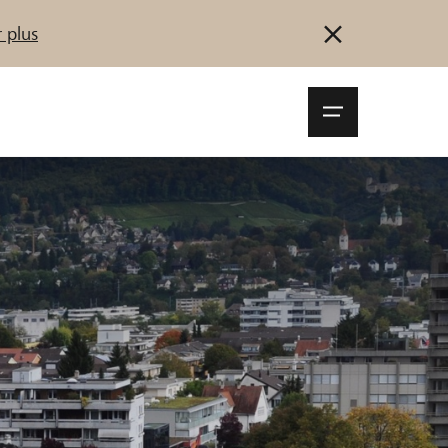
 plus
Navigationsm
öffnen
Se connecter
S'inscrire
Démarrez maintenant