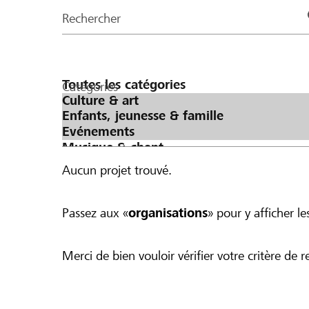
de
Rechercher
la
page
Catégories
Aucun projet trouvé.
Passez aux «
organisations
» pour y afficher les
Merci de bien vouloir vérifier votre critère de r