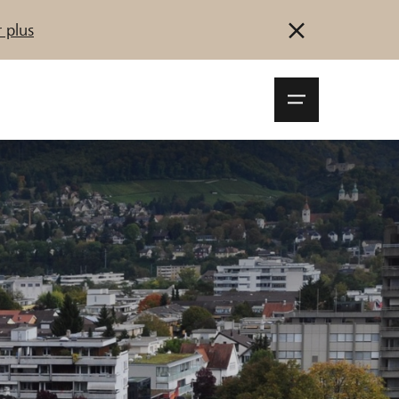
 plus
Navigationsm
öffnen
Se connecter
S'inscrire
Démarrez maintenant