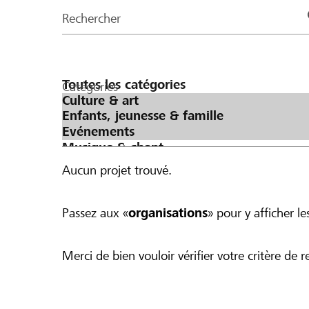
de
Rechercher
la
page
Catégories
Aucun projet trouvé.
Passez aux «
organisations
» pour y afficher les
Merci de bien vouloir vérifier votre critère de r