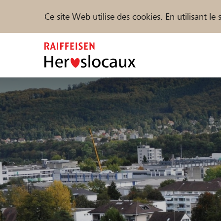
Ce site Web utilise des cookies. En utilisant l
Zum
Inhalt
springen
Parrainer
Soutien & assistance
Parte
Trouvez des projets et des organisations
DE
FR
IT