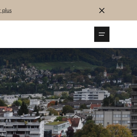
 plus
Navigationsm
öffnen
Se connecter
S'inscrire
Démarrez maintenant