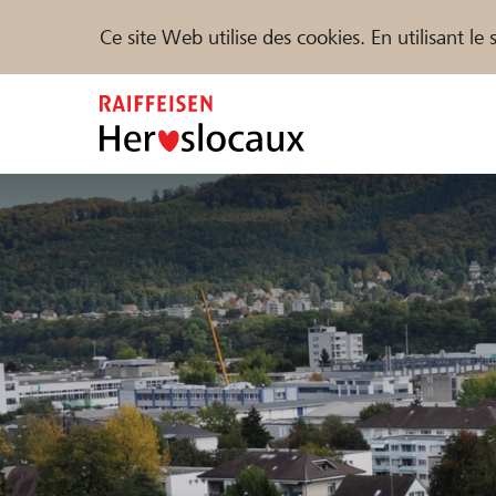
Ce site Web utilise des cookies. En utilisant l
Zum
Inhalt
springen
Parrainer
Soutien & assistance
Parte
Trouvez des projets et des organisations
DE
FR
IT