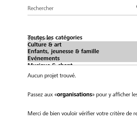
de
Rechercher
la
page
Catégories
Aucun projet trouvé.
Passez aux «
organisations
» pour y afficher les
Merci de bien vouloir vérifier votre critère de r