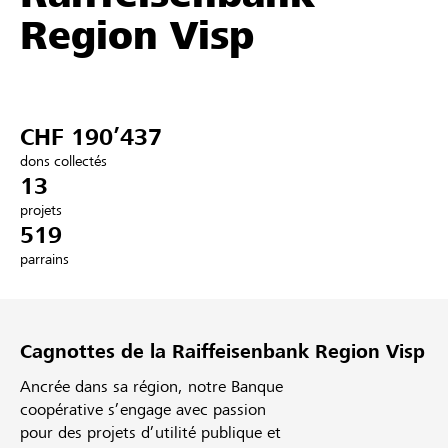
Region Visp
Partenaires / Banques Raiffeisen
CHF 190’437
Se connecter
dons collectés
13
S'inscrire
projets
519
parrains
DE
FR
IT
Cagnottes de la Raiffeisenbank Region Visp
Ancrée dans sa région, notre Banque
coopérative s’engage avec passion
pour des projets d’utilité publique et