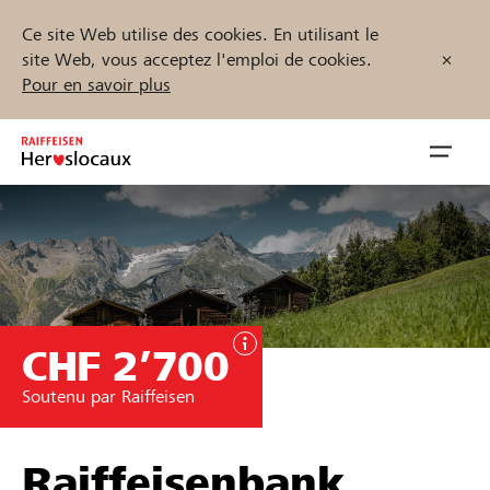
Ce site Web utilise des cookies. En utilisant le
site Web, vous acceptez l'emploi de cookies.
Pour en savoir plus
Zum
Inhalt
Navig
springen
öffnen
Démarrez maintenant
CHF 2’700
Trouvez des projets et des organisations
Soutenu par Raiffeisen
Parrainer
Soutien & assistance
Raiffeisenbank