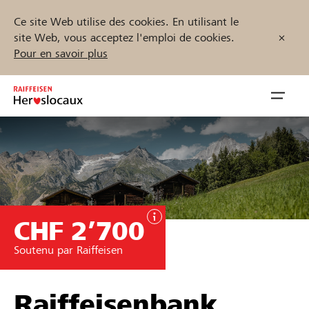
Ce site Web utilise des cookies. En utilisant le
site Web, vous acceptez l'emploi de cookies.
Pour en savoir plus
Zum
Inhalt
Navig
springen
öffnen
Démarrez maintenant
CHF 2’700
Trouvez des projets et des organisations
Soutenu par Raiffeisen
Parrainer
Soutien & assistance
Raiffeisenbank