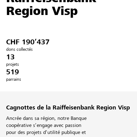
Region Visp
Partenaires / Banques Raiffeisen
CHF 190’437
Se connecter
dons collectés
13
S'inscrire
projets
519
parrains
DE
FR
IT
Cagnottes de la Raiffeisenbank Region Visp
Ancrée dans sa région, notre Banque
coopérative s’engage avec passion
pour des projets d’utilité publique et