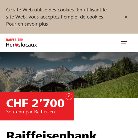
Ce site Web utilise des cookies. En utilisant le
site Web, vous acceptez l'emploi de cookies.
Pour en savoir plus
Zum
Inhalt
Navig
springen
öffnen
Démarrez maintenant
CHF 2’700
Trouvez des projets et des organisations
Soutenu par Raiffeisen
Parrainer
Soutien & assistance
Raiffeisenbank