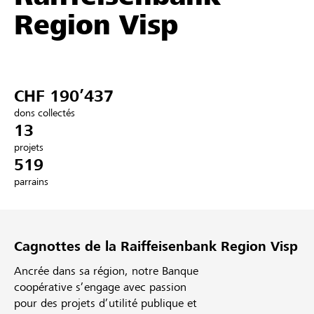
Region Visp
Partenaires / Banques Raiffeisen
CHF 190’437
Se connecter
dons collectés
13
S'inscrire
projets
519
parrains
DE
FR
IT
Cagnottes de la Raiffeisenbank Region Visp
Ancrée dans sa région, notre Banque
coopérative s’engage avec passion
pour des projets d’utilité publique et