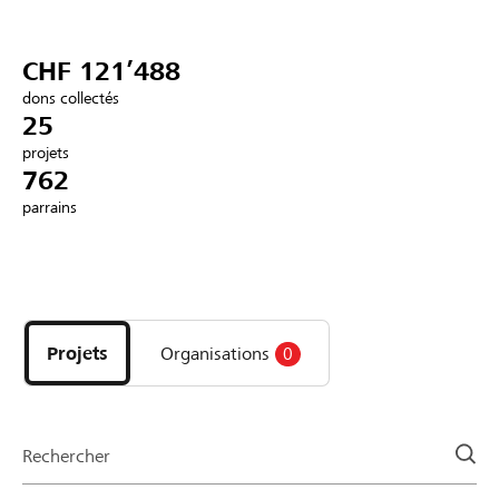
Partenaires / Banques Raiffeisen
CHF 121’488
dons collectés
25
projets
Se connecter
762
parrains
S'inscrire
Découvrez
DE
FR
IT
les
projets
Projets
Organisations
0
et
organisations
de
la
Rechercher
page