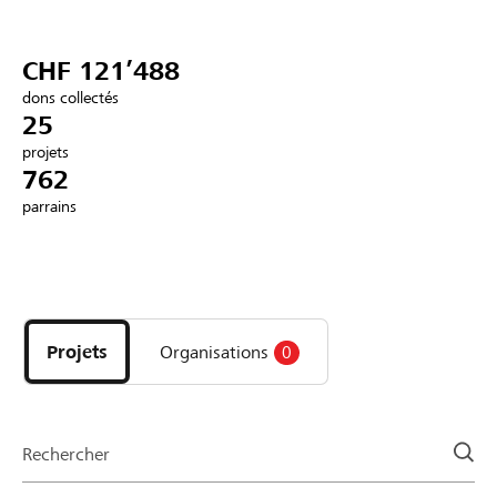
Partenaires / Banques Raiffeisen
CHF 121’488
dons collectés
25
projets
Se connecter
762
parrains
S'inscrire
Découvrez
DE
FR
IT
les
projets
Projets
Organisations
0
et
organisations
de
la
Rechercher
page