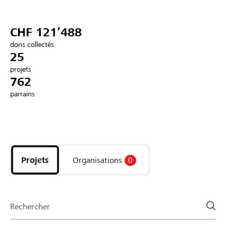
Partenaires / Banques Raiffeisen
CHF 121’488
dons collectés
25
projets
Se connecter
762
parrains
S'inscrire
Découvrez
DE
FR
IT
les
projets
Projets
Organisations
0
et
organisations
de
la
Rechercher
page