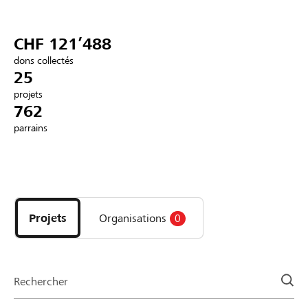
Partenaires / Banques Raiffeisen
CHF 121’488
dons collectés
25
projets
Se connecter
762
parrains
S'inscrire
Découvrez
DE
FR
IT
les
projets
Projets
Organisations
0
et
organisations
de
la
Rechercher
page