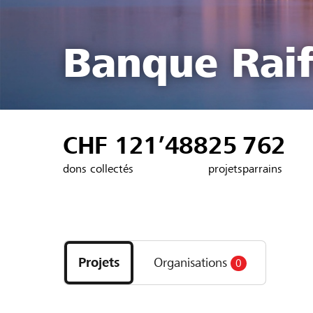
Banque Raif
CHF 121’488
25
762
dons collectés
projets
parrains
Découvrez
les
Projets
Organisations
0
projets
et
organisations