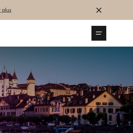
 plus
Navigationsm
öffnen
Se connecter
S'inscrire
Démarrez maintenant