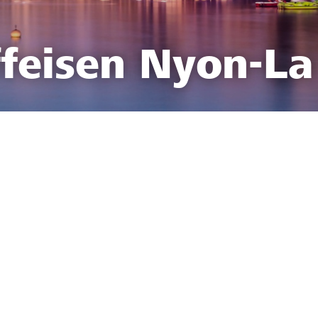
feisen Nyon-La