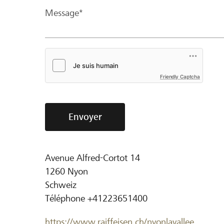
Message*
Friendly Captcha
Envoyer
Avenue Alfred-Cortot 14
1260
Nyon
Schweiz
Téléphone
+41223651400
https://www.raiffeisen.ch/nyonlavallee