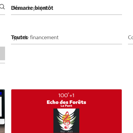
Phase du projet
Type de financement
Co