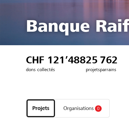
Banque Raif
CHF 121’488
25
762
dons collectés
projets
parrains
Découvrez
les
Projets
Organisations
0
projets
et
organisations