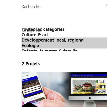
de
Rechercher
la
page
Catégories
2
Projets