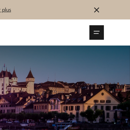
 plus
Navigationsm
öffnen
Se connecter
S'inscrire
Démarrez maintenant