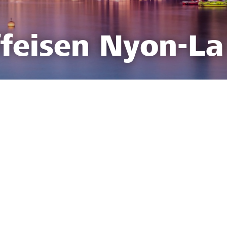
feisen Nyon-La