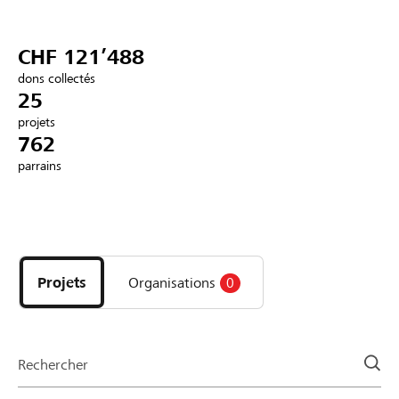
Partenaires / Banques Raiffeisen
CHF 121’488
dons collectés
25
projets
Se connecter
762
parrains
S'inscrire
Découvrez
DE
FR
IT
les
projets
Projets
Organisations
0
et
organisations
de
la
Rechercher
page