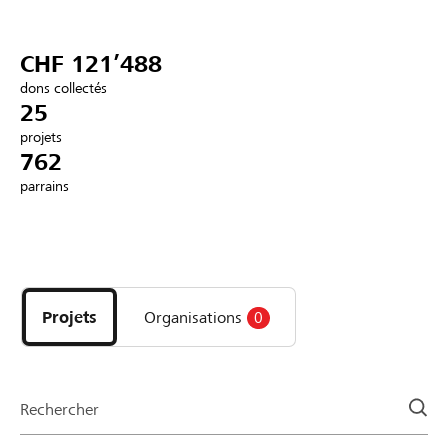
Partenaires / Banques Raiffeisen
CHF 121’488
dons collectés
25
projets
Se connecter
762
parrains
S'inscrire
Découvrez
DE
FR
IT
les
projets
Projets
Organisations
0
et
organisations
de
la
Rechercher
page