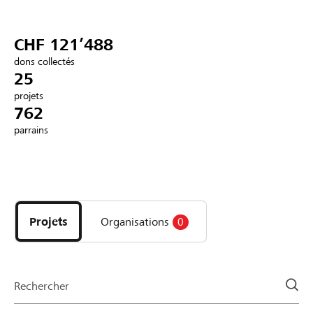
Partenaires / Banques Raiffeisen
CHF 121’488
dons collectés
25
projets
Se connecter
762
parrains
S'inscrire
Découvrez
DE
FR
IT
les
projets
Projets
Organisations
0
et
organisations
de
la
Rechercher
page