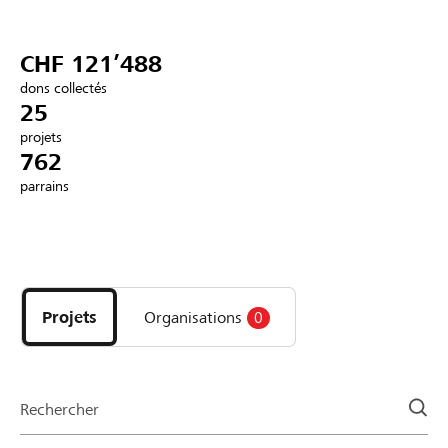
Partenaires / Banques Raiffeisen
CHF 121’488
dons collectés
25
projets
Se connecter
762
parrains
S'inscrire
Découvrez
DE
FR
IT
les
projets
Projets
Organisations
0
et
organisations
de
la
Rechercher
page