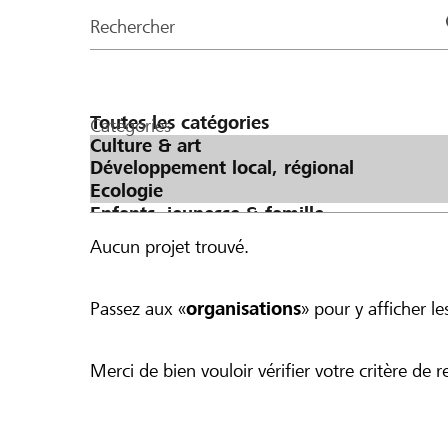
de
Rechercher
la
page
Catégories
Aucun projet trouvé.
Passez aux «
organisations
» pour y afficher les
Merci de bien vouloir vérifier votre critère de r