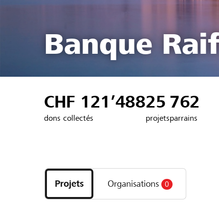
Banque Raif
CHF 121’488
25
762
dons collectés
projets
parrains
Découvrez
les
Projets
Organisations
0
projets
et
organisations