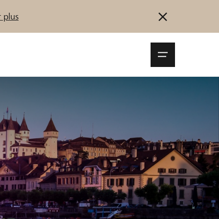
 plus
Navigationsm
öffnen
Se connecter
S'inscrire
Démarrez maintenant