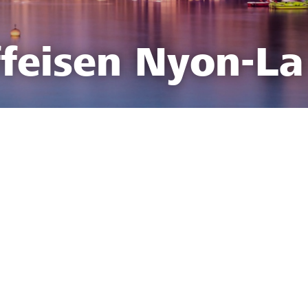
feisen Nyon-La