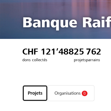
Banque Raif
CHF 121’488
25
762
dons collectés
projets
parrains
Découvrez
les
Projets
Organisations
0
projets
et
organisations