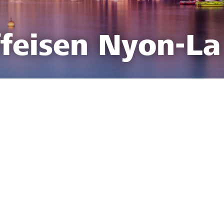
feisen Nyon-La