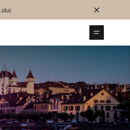
 plus
Navigationsm
öffnen
Se connecter
S'inscrire
Démarrez maintenant