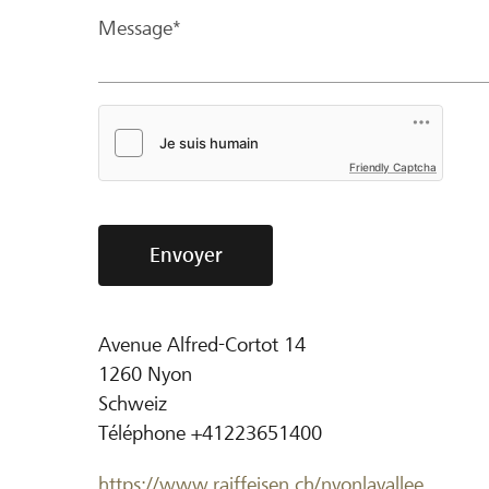
Message*
Friendly Captcha
Envoyer
Avenue Alfred-Cortot 14
1260
Nyon
Schweiz
Téléphone
+41223651400
https://www.raiffeisen.ch/nyonlavallee