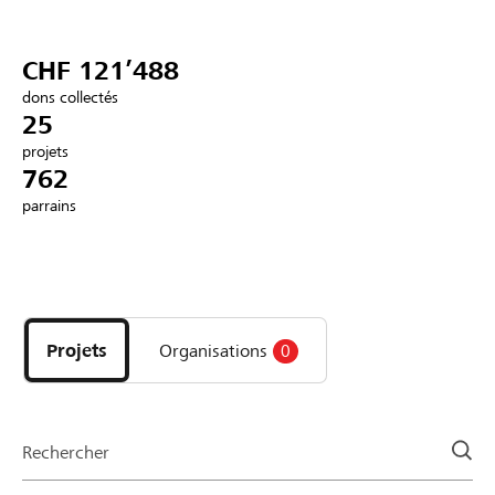
Partenaires / Banques Raiffeisen
CHF 121’488
dons collectés
25
projets
Se connecter
762
parrains
S'inscrire
Découvrez
DE
FR
IT
les
projets
Projets
Organisations
0
et
organisations
de
la
Rechercher
page