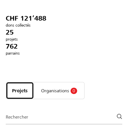
Partenaires / Banques Raiffeisen
CHF 121’488
dons collectés
25
projets
Se connecter
762
parrains
S'inscrire
Découvrez
DE
FR
IT
les
projets
Projets
Organisations
0
et
organisations
de
la
Rechercher
page