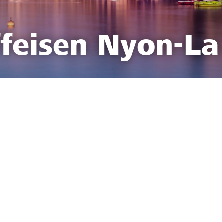
feisen Nyon-La