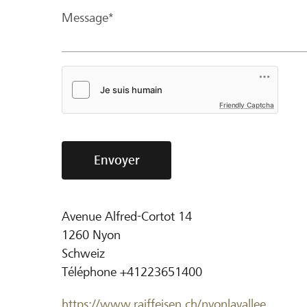
Message*
Friendly Captcha
Envoyer
Avenue Alfred-Cortot 14
1260
Nyon
Schweiz
Téléphone
+41223651400
https://www.raiffeisen.ch/nyonlavallee