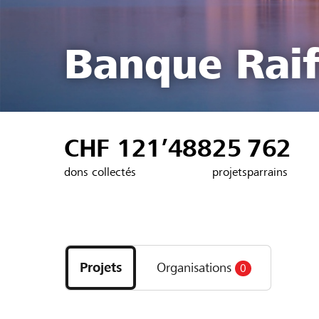
Banque Raif
CHF 121’488
25
762
dons collectés
projets
parrains
Découvrez
les
Projets
Organisations
0
projets
et
organisations