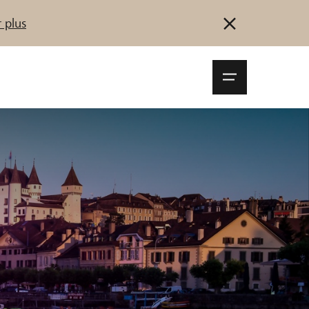
 plus
Navigationsm
öffnen
Se connecter
S'inscrire
Démarrez maintenant