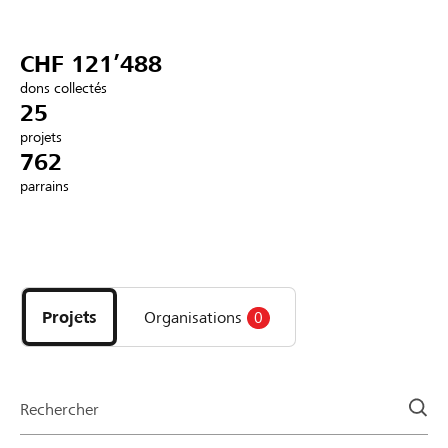
Partenaires / Banques Raiffeisen
CHF 121’488
dons collectés
25
projets
Se connecter
762
parrains
S'inscrire
Découvrez
DE
FR
IT
les
projets
Projets
Organisations
0
et
organisations
de
la
Rechercher
page