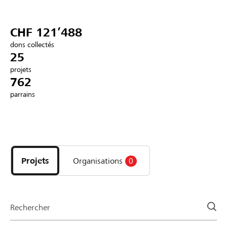
Partenaires / Banques Raiffeisen
CHF 121’488
dons collectés
25
projets
Se connecter
762
parrains
S'inscrire
Découvrez
DE
FR
IT
les
projets
Projets
Organisations
0
et
organisations
de
la
Rechercher
page