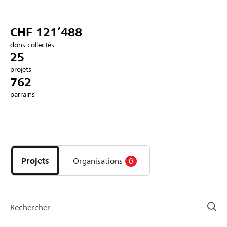
Partenaires / Banques Raiffeisen
CHF 121’488
dons collectés
25
projets
Se connecter
762
parrains
S'inscrire
Découvrez
DE
FR
IT
les
projets
Projets
Organisations
0
et
organisations
de
la
Rechercher
page