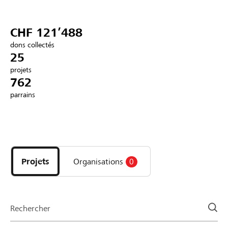
Partenaires / Banques Raiffeisen
CHF 121’488
dons collectés
25
projets
Se connecter
762
parrains
S'inscrire
Découvrez
DE
FR
IT
les
projets
Projets
Organisations
0
et
organisations
de
la
Rechercher
page