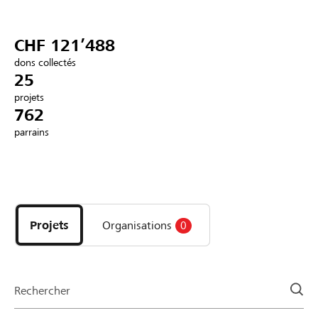
Partenaires / Banques Raiffeisen
CHF 121’488
dons collectés
25
projets
Se connecter
762
parrains
S'inscrire
Découvrez
DE
FR
IT
les
projets
Projets
Organisations
0
et
organisations
de
la
Rechercher
page