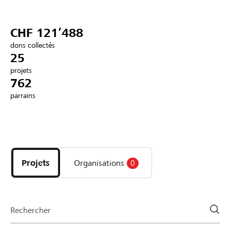
Partenaires / Banques Raiffeisen
CHF 121’488
dons collectés
25
projets
Se connecter
762
parrains
S'inscrire
Découvrez
DE
FR
IT
les
projets
Projets
Organisations
0
et
organisations
de
la
Rechercher
page