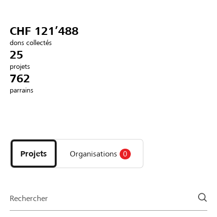
Partenaires / Banques Raiffeisen
CHF 121’488
dons collectés
25
projets
Se connecter
762
parrains
S'inscrire
Découvrez
DE
FR
IT
les
projets
Projets
Organisations
0
et
organisations
de
la
Rechercher
page