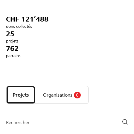
Partenaires / Banques Raiffeisen
CHF 121’488
dons collectés
25
projets
Se connecter
762
parrains
S'inscrire
Découvrez
DE
FR
IT
les
projets
Projets
Organisations
0
et
organisations
de
la
Rechercher
page