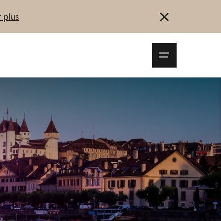
 plus
Navigationsm
öffnen
Se connecter
S'inscrire
Démarrez maintenant