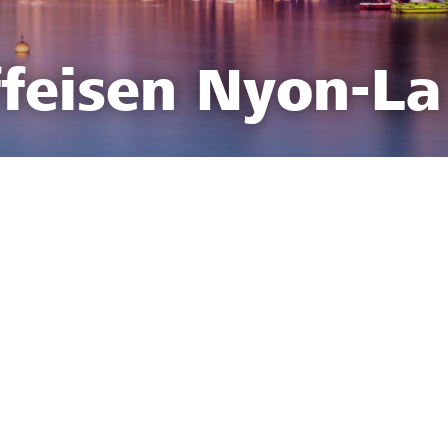
feisen Nyon-La