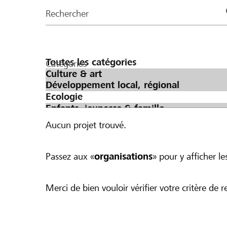
de
Rechercher
la
page
Catégories
Aucun projet trouvé.
Passez aux «
organisations
» pour y afficher les
Merci de bien vouloir vérifier votre critère de r