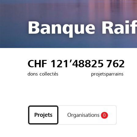
Banque Raif
CHF 121’488
25
762
dons collectés
projets
parrains
Découvrez
les
Projets
Organisations
0
projets
et
organisations