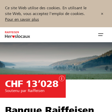
Ce site Web utilise des cookies. En utilisant le
site Web, vous acceptez l'emploi de cookies.
Pour en savoir plus
Zum
Inhalt
Navig
springen
öffnen
Démarrez maintenant
CHF 13’028
Trouvez des projets et des organisations
Soutenu par Raiffeisen
Parrainer
Soutien & assistance
Banque Raiffeisen