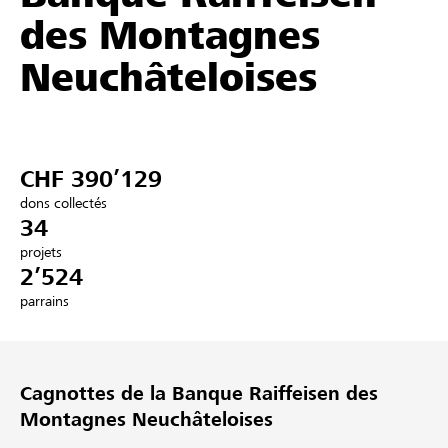
des Montagnes
Partenaires / Banques Raiffeisen
Neuchâteloises
Se connecter
CHF 390’129
S'inscrire
dons collectés
34
projets
2’524
DE
FR
IT
parrains
Cagnottes de la Banque Raiffeisen des
Montagnes Neuchâteloises