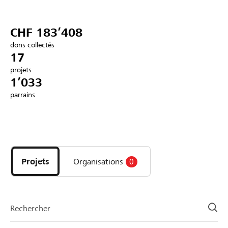
Partenaires / Banques Raiffeisen
CHF 183’408
dons collectés
17
projets
Se connecter
1’033
parrains
S'inscrire
Découvrez
DE
FR
IT
les
projets
Projets
Organisations
0
et
organisations
de
la
Rechercher
page