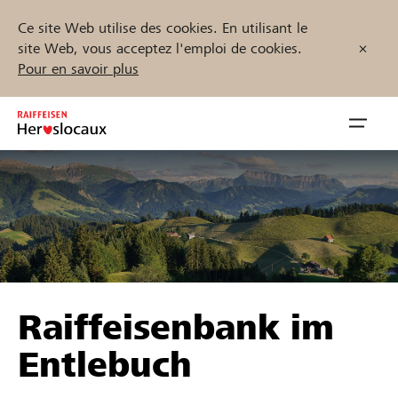
Ce site Web utilise des cookies. En utilisant le
site Web, vous acceptez l'emploi de cookies.
Pour en savoir plus
Zum
Inhalt
Navig
springen
öffnen
Démarrez maintenant
Trouvez des projets et des organisations
Raiffeisenbank im
Parrainer
Entlebuch
Soutien & assistance