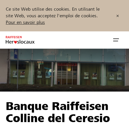
Ce site Web utilise des cookies. En utilisant le
site Web, vous acceptez l'emploi de cookies.
Pour en savoir plus
Zum
Inhalt
Navig
springen
öffnen
Démarrez maintenant
Trouvez des projets et des organisations
Banque Raiffeisen
Parrainer
Colline del Ceresio
Soutien & assistance