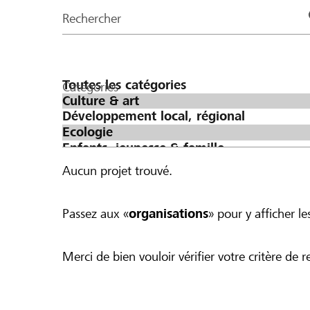
de
Rechercher
la
page
Catégories
Aucun projet trouvé.
Passez aux «
organisations
» pour y afficher les
Merci de bien vouloir vérifier votre critère de r