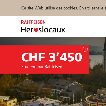
Ce site Web utilise des cookies. En utilisant l
Zum
Inhalt
springen
Parrainer
Soutien & assistance
Parte
CHF 3’450
Trouvez des projets et des organisations
Soutenu par Raiffeisen
DE
FR
IT