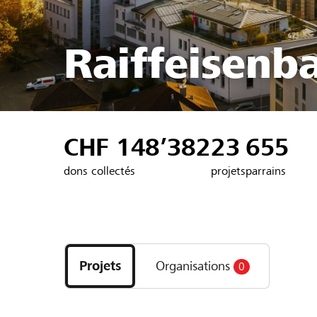
Raiffeisenb
CHF 148’382
23
655
dons collectés
projets
parrains
Découvrez
les
Projets
Organisations
0
projets
et
organisations