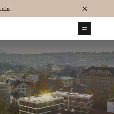
 plus
Navigationsm
öffnen
Se connecter
S'inscrire
Démarrez maintenant