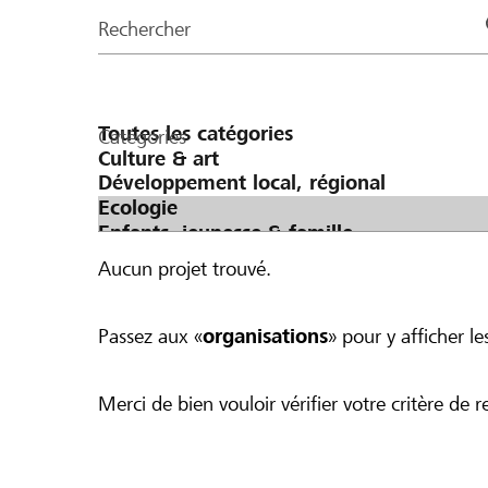
de
Rechercher
la
page
Catégories
Aucun projet trouvé.
Passez aux «
organisations
» pour y afficher les
Merci de bien vouloir vérifier votre critère de r