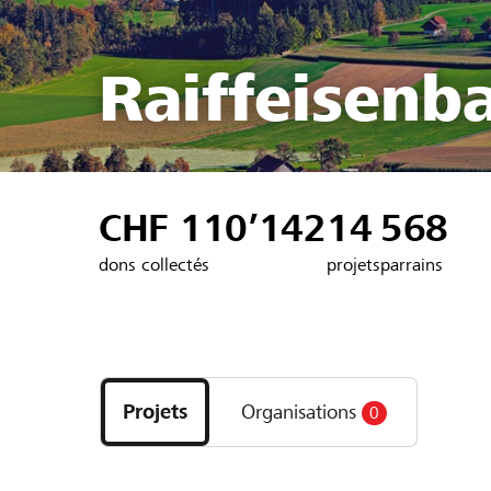
Raiffeisenb
CHF 110’142
14
568
dons collectés
projets
parrains
Découvrez
les
Projets
Organisations
0
projets
et
organisations