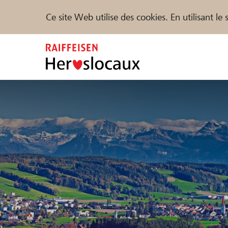
Ce site Web utilise des cookies. En utilisant l
Zum
Inhalt
springen
Parrainer
Soutien & assistance
Parte
Trouvez des projets et des organisations
DE
FR
IT