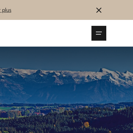
 plus
Navigationsm
öffnen
Se connecter
S'inscrire
Démarrez maintenant