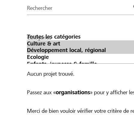
de
Rechercher
la
page
Catégories
Aucun projet trouvé.
Passez aux «
organisations
» pour y afficher les
Merci de bien vouloir vérifier votre critère de r