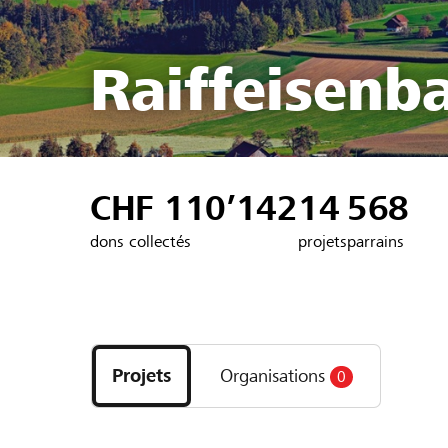
Raiffeisenb
CHF 110’142
14
568
dons collectés
projets
parrains
Découvrez
les
Projets
Organisations
0
projets
et
organisations