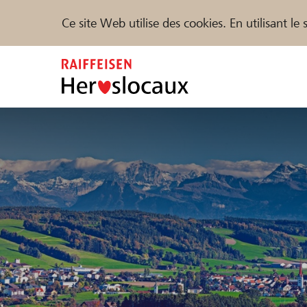
Ce site Web utilise des cookies. En utilisant l
Zum
Inhalt
springen
Parrainer
Soutien & assistance
Parte
Trouvez des projets et des organisations
DE
FR
IT