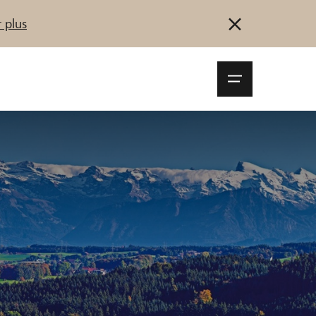
 plus
Navigationsm
öffnen
Se connecter
S'inscrire
Démarrez maintenant