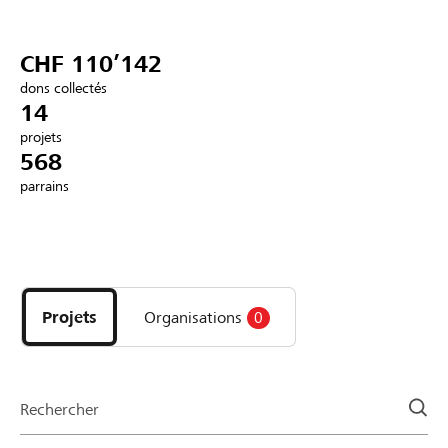
Partenaires / Banques Raiffeisen
CHF 110’142
dons collectés
14
projets
Se connecter
568
parrains
S'inscrire
Découvrez
DE
FR
IT
les
projets
Projets
Organisations
0
et
organisations
de
la
Rechercher
page