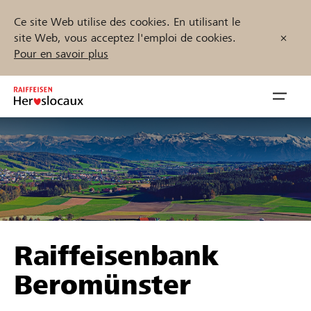
Ce site Web utilise des cookies. En utilisant le
site Web, vous acceptez l'emploi de cookies.
Pour en savoir plus
Zum
Inhalt
Navig
springen
öffnen
Démarrez maintenant
Trouvez des projets et des organisations
Raiffeisenbank
Parrainer
Beromünster
Soutien & assistance