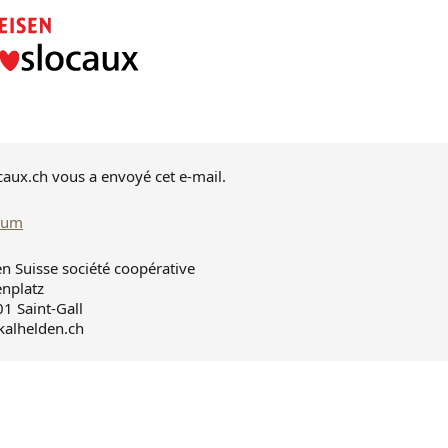
caux.ch vous a envoyé cet e-mail.
sum
en Suisse société coopérative
enplatz
1 Saint-Gall
kalhelden.ch