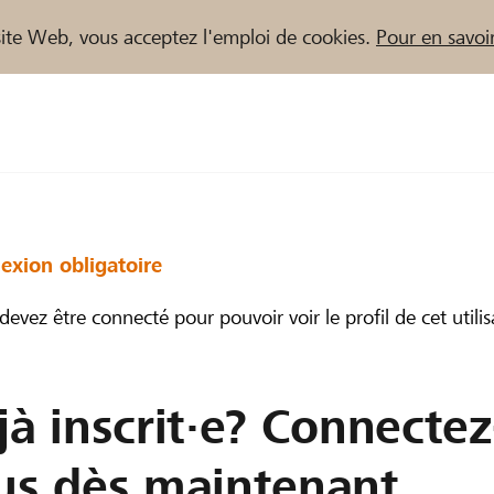
e site Web, vous acceptez l'emploi de cookies.
Pour en savoir
naires / Banques Raiffeisen
exion obligatoire
devez être connecté pour pouvoir voir le profil de cet utilis
jà inscrit·e? Connectez
us dès maintenant.