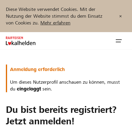
Diese Website verwendet Cookies. Mit der
Nutzung der Website stimmst du dem Einsatz
von Cookies zu.
Mehr erfahren
Zum
Inhalt
Navig
springen
öffnen
Jetzt starten
Anmeldung erforderlich
Um dieses Nutzerprofil anschauen zu können, musst
du
eingeloggt
sein.
Projekte und Organisationen finden
Du bist bereits registriert?
Unterstützen
Jetzt anmelden!
Hilfe & Support