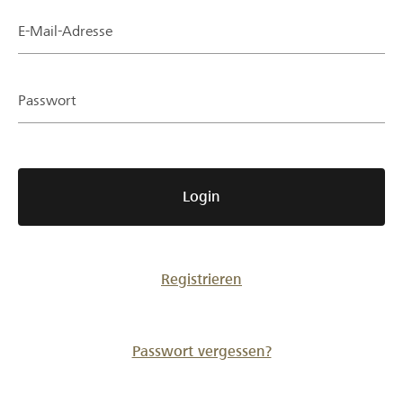
Partner / Raiffeisenbank
E-Mail-Adresse
Passwort
Anmelden
Registrieren
Login
DE
FR
IT
Registrieren
Passwort vergessen?