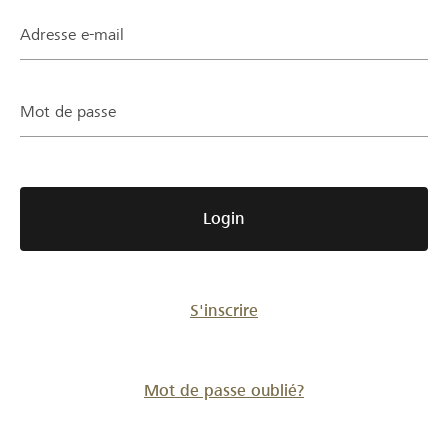
Partenaires / Banques Raiffeisen
Adresse e-mail
Mot de passe
Se connecter
S'inscrire
Login
DE
FR
IT
S'inscrire
Mot de passe oublié?