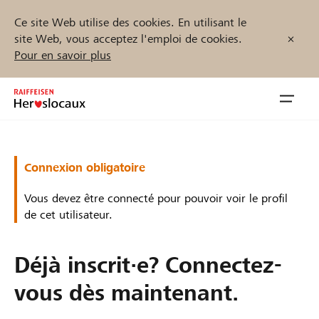
Ce site Web utilise des cookies. En utilisant le
site Web, vous acceptez l'emploi de cookies.
Pour en savoir plus
Zum
Inhalt
Navig
springen
öffnen
Démarrez maintenant
Connexion obligatoire
Vous devez être connecté pour pouvoir voir le profil
de cet utilisateur.
Trouvez des projets et des organisations
Déjà inscrit·e? Connectez-
Parrainer
vous dès maintenant.
Soutien & assistance