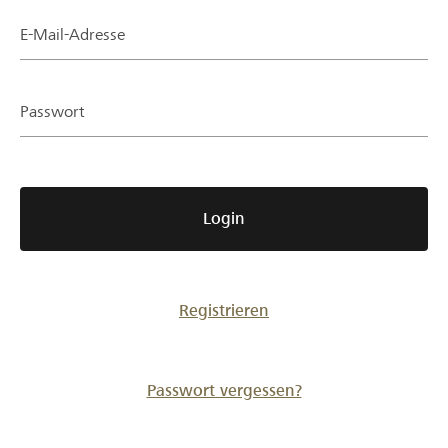
Partner / Raiffeisenbank
E-Mail-Adresse
Passwort
Anmelden
Registrieren
Login
DE
FR
IT
Registrieren
Passwort vergessen?