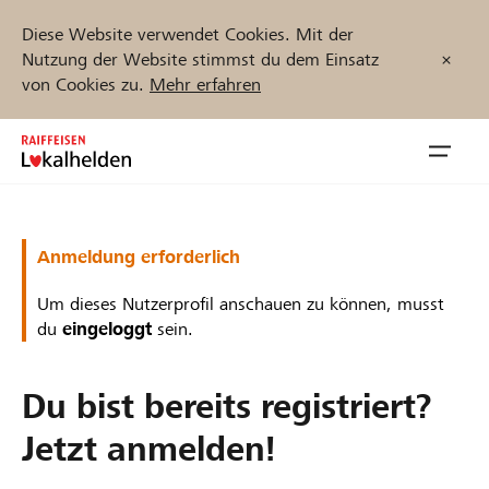
Diese Website verwendet Cookies. Mit der
Nutzung der Website stimmst du dem Einsatz
von Cookies zu.
Mehr erfahren
Zum
Inhalt
Navig
springen
öffnen
Jetzt starten
Anmeldung erforderlich
Um dieses Nutzerprofil anschauen zu können, musst
du
eingeloggt
sein.
Projekte und Organisationen finden
Du bist bereits registriert?
Unterstützen
Jetzt anmelden!
Hilfe & Support