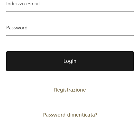
Partner / Banche Raiffeisen
Indirizzo e-mail
Password
Collegarsi
Registrazione
Login
DE
FR
IT
Registrazione
Password dimenticata?