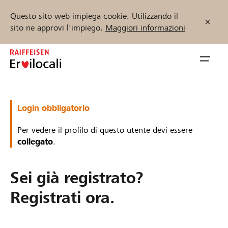
Questo sito web impiega cookie. Utilizzando il
sito ne approvi l'impiego.
Maggiori informazioni
Zum
Inhalt
Navig
springen
öffnen
Inizia ora
Login obbligatorio
Per vedere il profilo di questo utente devi essere
collegato
.
Trova progetti e organizzazioni
Sei già registrato?
Sostenere
Registrati ora.
Aiuto & supporto