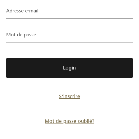
Partenaires / Banques Raiffeisen
Adresse e-mail
Mot de passe
Se connecter
S'inscrire
Login
DE
FR
IT
S'inscrire
Mot de passe oublié?