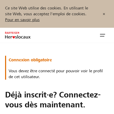
Ce site Web utilise des cookies. En utilisant le
site Web, vous acceptez l'emploi de cookies.
Pour en savoir plus
Zum
Inhalt
Navig
springen
öffnen
Démarrez maintenant
Connexion obligatoire
Vous devez être connecté pour pouvoir voir le profil
de cet utilisateur.
Trouvez des projets et des organisations
Déjà inscrit·e? Connectez-
Parrainer
vous dès maintenant.
Soutien & assistance