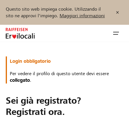
Questo sito web impiega cookie. Utilizzando il
sito ne approvi l'impiego.
Maggiori informazioni
Zum
Inhalt
Navig
springen
öffnen
Inizia ora
Login obbligatorio
Per vedere il profilo di questo utente devi essere
collegato
.
Trova progetti e organizzazioni
Sei già registrato?
Sostenere
Registrati ora.
Aiuto & supporto