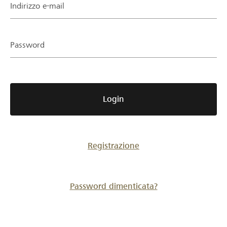
Partner / Banche Raiffeisen
Indirizzo e-mail
Password
Collegarsi
Registrazione
Login
DE
FR
IT
Registrazione
Password dimenticata?