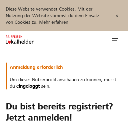
Diese Website verwendet Cookies. Mit der
Nutzung der Website stimmst du dem Einsatz
von Cookies zu.
Mehr erfahren
Zum
Inhalt
Navig
springen
öffnen
Jetzt starten
Anmeldung erforderlich
Um dieses Nutzerprofil anschauen zu können, musst
du
eingeloggt
sein.
Projekte und Organisationen finden
Du bist bereits registriert?
Unterstützen
Jetzt anmelden!
Hilfe & Support