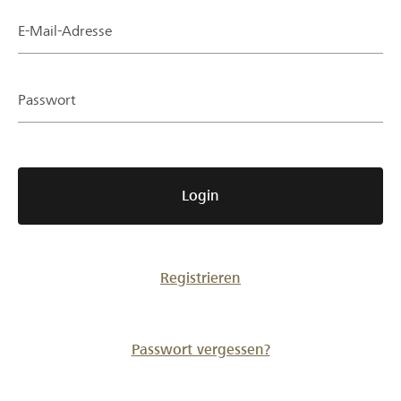
Partner / Raiffeisenbank
E-Mail-Adresse
Passwort
Anmelden
Registrieren
Login
DE
FR
IT
Registrieren
Passwort vergessen?