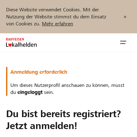
Diese Website verwendet Cookies. Mit der
Nutzung der Website stimmst du dem Einsatz
von Cookies zu.
Mehr erfahren
Zum
Inhalt
Navig
springen
öffnen
Jetzt starten
Anmeldung erforderlich
Um dieses Nutzerprofil anschauen zu können, musst
du
eingeloggt
sein.
Projekte und Organisationen finden
Du bist bereits registriert?
Unterstützen
Jetzt anmelden!
Hilfe & Support