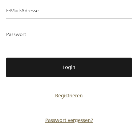
Partner / Raiffeisenbank
E-Mail-Adresse
Passwort
Anmelden
Registrieren
Login
DE
FR
IT
Registrieren
Passwort vergessen?