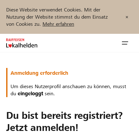
Diese Website verwendet Cookies. Mit der
Nutzung der Website stimmst du dem Einsatz
von Cookies zu.
Mehr erfahren
Zum
Inhalt
Navig
springen
öffnen
Jetzt starten
Anmeldung erforderlich
Um dieses Nutzerprofil anschauen zu können, musst
du
eingeloggt
sein.
Projekte und Organisationen finden
Du bist bereits registriert?
Unterstützen
Jetzt anmelden!
Hilfe & Support