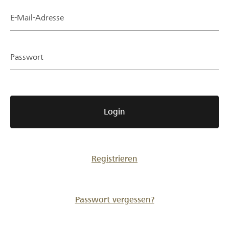
Partner / Raiffeisenbank
E-Mail-Adresse
Passwort
Anmelden
Registrieren
Login
DE
FR
IT
Registrieren
Passwort vergessen?