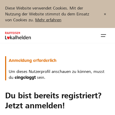
Diese Website verwendet Cookies. Mit der
Nutzung der Website stimmst du dem Einsatz
von Cookies zu.
Mehr erfahren
Zum
Inhalt
Navig
springen
öffnen
Jetzt starten
Anmeldung erforderlich
Um dieses Nutzerprofil anschauen zu können, musst
du
eingeloggt
sein.
Projekte und Organisationen finden
Du bist bereits registriert?
Unterstützen
Jetzt anmelden!
Hilfe & Support