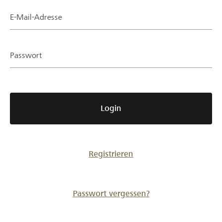
Partner / Raiffeisenbank
E-Mail-Adresse
Passwort
Anmelden
Registrieren
Login
DE
FR
IT
Registrieren
Passwort vergessen?