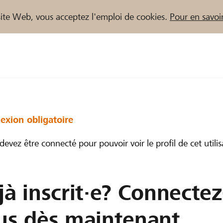
e site Web, vous acceptez l'emploi de cookies.
Pour en savoir
naires / Banques Raiffeisen
exion obligatoire
devez être connecté pour pouvoir voir le profil de cet utilis
jà inscrit·e? Connectez
us dès maintenant.